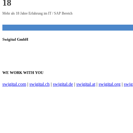
18
Mehr als 18 Jahre Erfahrung im IT / SAP Bereich
Swigital GmbH
A Swiss Digital Business Consulting Company
WE WORK WITH YOU
swigital.com
|
swigital.ch
|
swigital.de
|
swigital.at
|
swigital.org
|
swigi
Datenschutzerklärung
|
Impressum
Copyright by Swigital GmbH, Switzerland